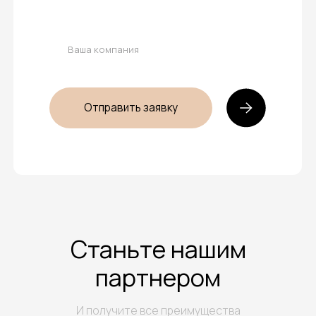
Персональный менеджер
За вами будет закреплен персональный
менеджер для до и постпродажного
обслуживания
Получить каталог и прайс
Оставьте свои контакты и мы вышлем полный
прайс и каталог продукции «ВВ Мебель»
Отправить заявку
Станьте нашим
партнером
И получите все преимущества