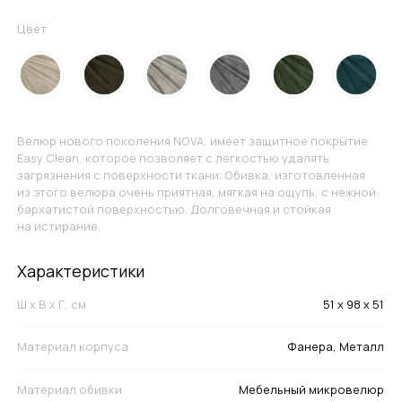
на истирание.
Характеристики
Ш х В х Г, см
51 х 98 х 51
Материал корпуса
Фанера, Металл
Материал обивки
Мебельный микровелюр
Материал наполнителя
Поролон
Сиденье
Мягкое
Размер сиденья (Ш х В х Г), см
51 х 45 х 51
Макс. нагрузка, кг
150
Заказать