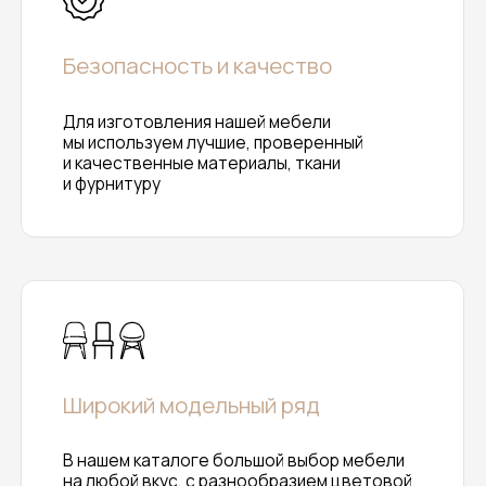
+7 (906) 396 51 08
[ телефон ]
/ 8 (8412) 23 16 16
vvmebelopt@mail.ru
[ почта ]