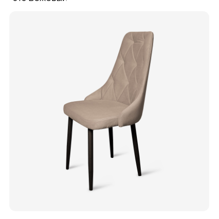
Цвет
Велюр нового поколения NOVA, имеет защитное покрытие
Easy Clean, которое позволяет с легкостью удалять
загрязнения с поверхности ткани. Обивка, изготовленная
из этого велюра очень приятная, мягкая на ощупь, с нежной
бархатистой поверхностью. Долговечная и стойкая