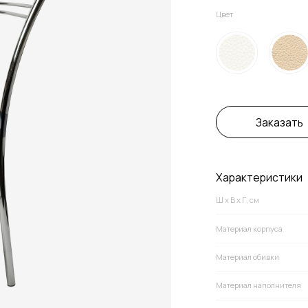
Заказать
Характеристики
Ш х В х Г, см
Материал корпуса
Материал обивки
Материал наполнителя
Сиденье
Размер сиденья (Ш х В х Г), см
Макс. нагрузка, кг