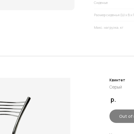
Квинтет
Серый
р.
Out of