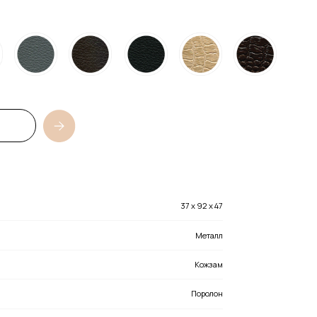
37 х 92 х 47
Металл
Кожзам
Поролон
Мягкое
37 х 47 х 47
150