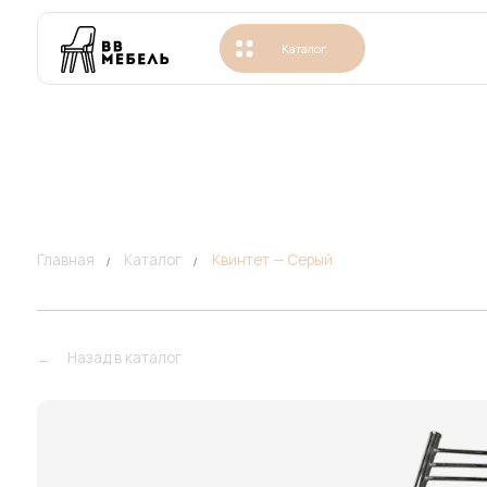
Каталог
Пре
Главная
Каталог
Квинтет — Серый
/
/
←
....
Назад в каталог